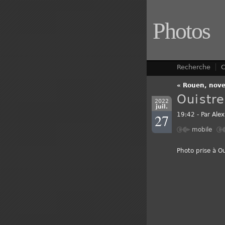
Photos
Recherche
C
« Rouen, nove
Ouistr
2022
juil.
27
19:42 - Par
Alex
mobile
Photo prise à O