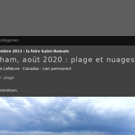
Aller au contenu
|
Aller au m
atégories
mbre 2013 : la foire Saint-Romain
eham, août 2020 : plage et nuages
is Lefebvre
-
Calvados
-
Lien permanent
plage
uistreham.